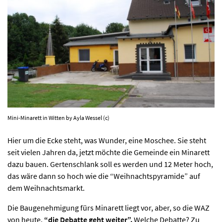
AKTUELLES
PROGRAMM
KIRCHE DER KULTUREN
FOTOS
Mini-Minarett in Witten by Ayla Wessel (c)
KONTAKT
Hier um die Ecke steht, was Wunder, eine Moschee. Sie steht
seit vielen Jahren da, jetzt möchte die Gemeinde ein Minarett
dazu bauen. Gertenschlank soll es werden und 12 Meter hoch,
Ticktes kaufen
Kontakt
Facebook
Newsletter
das wäre dann so hoch wie die “Weihnachtspyramide” auf
dem Weihnachtsmarkt.
Die Baugenehmigung fürs Minarett liegt vor, aber, so die WAZ
von heute,
“die Debatte geht weiter”.
Welche Debatte? Zu