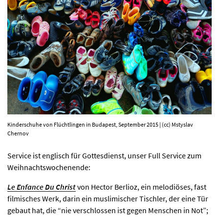
PROGRAMM
KIRCHE DER KULTUREN
FOTOS
KONTAKT
Kinderschuhe von Flücht­lingen in Buda­pest, Sep­tem­ber 2015 | (cc) Mstys­lav
Chernov
Ticktes kaufen
Kontakt
Service ist englisch für Gottesdienst, unser Full Service zum
Facebook
Newsletter
Weihnachtswochenende:
Le Enfance Du Christ
von Hector Berlioz, ein melodiöses, fast
filmisches Werk, darin ein muslimischer Tischler, der eine Tür
gebaut hat, die “nie verschlossen ist gegen Menschen in Not”;