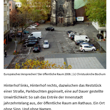
PROGRAMM
KIRCHE DER KULTUREN
FOTOS
KONTAKT
Europäisches Versprechen? Der öffentliche Raum 2008. | (c) Christuskirche Bochum
Ticktes kaufen
Kontakt
Facebook
Newsletter
Hinterhof links, Hinterhof rechts, dazwischen das Reststück
einer Straße, Parkbuchten gepinselt, eine auf Dauer gestellte
Unwirtlichkeit: So sah das Entrée der Innenstadt
jahrzehntelang aus, der öffentliche Raum am Rathaus. Ein Ort
ohne Sinn. Und ohne Namen.