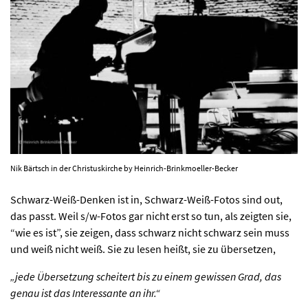
AKTUELLES
PROGRAMM
KIRCHE DER KULTUREN
FOTOS
KONTAKT
Nik Bärtsch in der Christuskirche by Heinrich-Brinkmoeller-Becker
Schwarz-Weiß-Denken ist in, Schwarz-Weiß-Fotos sind out,
das passt. Weil s/w-Fotos gar nicht erst so tun, als zeigten sie,
Ticktes kaufen
Kontakt
“wie es ist”, sie zeigen, dass schwarz nicht schwarz sein muss
Facebook
Newsletter
und weiß nicht weiß. Sie zu lesen heißt, sie zu übersetzen,
„jede Übersetzung scheitert bis zu einem gewissen Grad, das
genau ist das Interessante an ihr.“