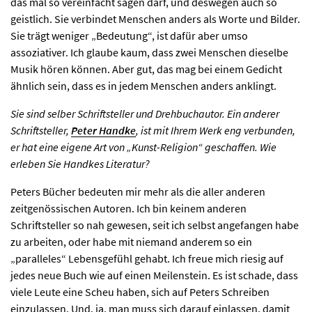
das mal so vereinfacht sagen darf, und deswegen auch so
geistlich. Sie verbindet Menschen anders als Worte und Bilder.
Sie trägt weniger „Bedeutung“, ist dafür aber umso
assoziativer. Ich glaube kaum, dass zwei Menschen dieselbe
Musik hören können. Aber gut, das mag bei einem Gedicht
ähnlich sein, dass es in jedem Menschen anders anklingt.
Sie sind selber Schriftsteller und Drehbuchautor. Ein anderer
Schriftsteller,
Peter Handke
, ist mit Ihrem Werk eng verbunden,
er hat eine eigene Art von „Kunst-Religion“ geschaffen. Wie
erleben Sie Handkes Literatur?
Peters Bücher bedeuten mir mehr als die aller anderen
zeitgenössischen Autoren. Ich bin keinem anderen
Schriftsteller so nah gewesen, seit ich selbst angefangen habe
zu arbeiten, oder habe mit niemand anderem so ein
„paralleles“ Lebensgefühl gehabt. Ich freue mich riesig auf
jedes neue Buch wie auf einen Meilenstein. Es ist schade, dass
viele Leute eine Scheu haben, sich auf Peters Schreiben
einzulassen. Und, ja, man muss sich darauf einlassen, damit