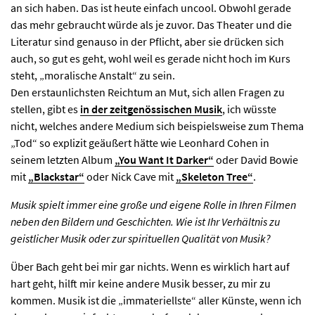
an sich haben. Das ist heute einfach uncool. Obwohl gerade
das mehr gebraucht würde als je zuvor. Das Theater und die
Literatur sind genauso in der Pflicht, aber sie drücken sich
auch, so gut es geht, wohl weil es gerade nicht hoch im Kurs
steht, „moralische Anstalt“ zu sein.
Den erstaunlichsten Reichtum an Mut, sich allen Fragen zu
stellen, gibt es
in der zeitgenössischen Musik
, ich wüsste
nicht, welches andere Medium sich beispielsweise zum Thema
„Tod“ so explizit geäußert hätte wie Leonhard Cohen in
seinem letzten Album
„You Want It Darker“
oder David Bowie
mit
„Blackstar“
oder Nick Cave mit
„Skeleton Tree“
.
Musik spielt immer eine große und eigene Rolle in Ihren Filmen
neben den Bildern und Geschichten. Wie ist Ihr Verhältnis zu
geistlicher Musik oder zur spirituellen Qualität von Musik?
Über Bach geht bei mir gar nichts. Wenn es wirklich hart auf
hart geht, hilft mir keine andere Musik besser, zu mir zu
kommen. Musik ist die „immateriellste“ aller Künste, wenn ich