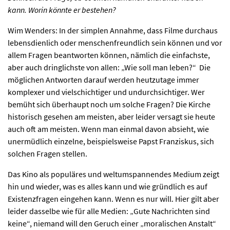
kann. Worin könnte er bestehen?
KIRCHE DER KULTUREN
Wim Wenders: In der simplen Annahme, dass Filme durchaus
lebensdienlich oder menschenfreundlich sein können und vor
FOTOS
allem Fragen beantworten können, nämlich die einfachste,
aber auch dringlichste von allen: „Wie soll man leben?“ Die
möglichen Antworten darauf werden heutzutage immer
KONTAKT
komplexer und vielschichtiger und undurchsichtiger. Wer
bemüht sich überhaupt noch um solche Fragen? Die Kirche
historisch gesehen am meisten, aber leider versagt sie heute
auch oft am meisten. Wenn man einmal davon absieht, wie
Ticktes kaufen
Kontakt
Facebook
Newsletter
unermüdlich einzelne, beispielsweise Papst Franziskus, sich
solchen Fragen stellen.
Das Kino als populäres und weltumspannendes Medium zeigt
hin und wieder, was es alles kann und wie gründlich es auf
Existenzfragen eingehen kann. Wenn es nur will. Hier gilt aber
leider dasselbe wie für alle Medien: „Gute Nachrichten sind
keine“, niemand will den Geruch einer „moralischen Anstalt“