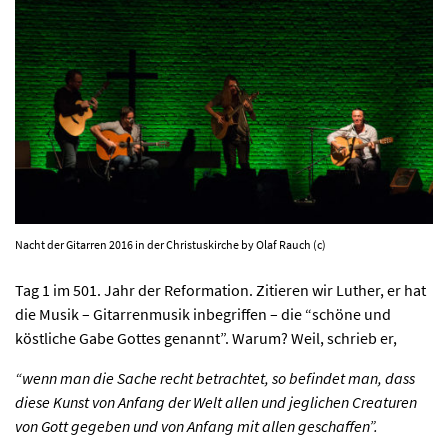
PROGRAMM
KIRCHE DER KULTUREN
FOTOS
KONTAKT
Nacht der Gitarren 2016 in der Christuskirche by Olaf Rauch (c)
Tag 1 im 501. Jahr der Reformation. Zitieren wir Luther, er hat
Ticktes kaufen
Kontakt
Facebook
Newsletter
die Musik – Gitarrenmusik inbegriffen – die “schöne und
köstliche Gabe Gottes genannt”. Warum? Weil, schrieb er,
“wenn man die Sache recht betrachtet, so befindet man, dass
diese Kunst von Anfang der Welt allen und jeglichen Creaturen
von Gott gegeben und von Anfang mit allen geschaffen”.