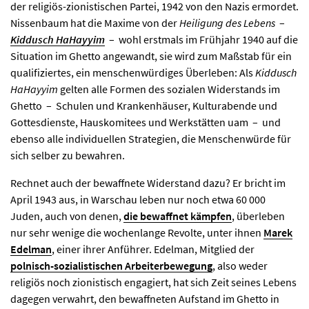
der religiös-zionistischen Partei, 1942 von den Nazis ermordet.
Facebook
Newsletter
Nissenbaum hat die Maxime von der
Heiligung des Lebens
–
Kiddusch HaHayyim
– wohl erstmals im Frühjahr 1940 auf die
Situation im Ghetto angewandt, sie wird zum Maßstab für ein
qualifiziertes, ein menschenwürdiges Überleben: Als
Kiddusch
HaHayyim
gelten alle Formen des sozialen Widerstands im
Ghetto – Schulen und Krankenhäuser, Kulturabende und
Gottesdienste, Hauskomitees und Werkstätten uam – und
ebenso alle individuellen Strategien, die Menschenwürde für
sich selber zu bewahren.
Rechnet auch der bewaffnete Widerstand dazu? Er bricht im
April 1943 aus, in Warschau leben nur noch etwa 60 000
Juden, auch von denen,
die bewaffnet kämpfen
, überleben
nur sehr wenige die wochenlange Revolte, unter ihnen
Marek
Edelman
, einer ihrer Anführer. Edelman, Mitglied der
polnisch-sozialistischen Arbeiterbewegung
, also weder
religiös noch zionistisch engagiert, hat sich Zeit seines Lebens
dagegen verwahrt, den bewaffneten Aufstand im Ghetto in