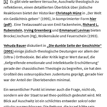
[1]
Es gibt viele weitere Versuche, Auschwitz theologisch zu
reflektieren, einen detaillierten Überblick über jüdische
Reaktionen bietet der Historiker
Christoph Münz
in „Der Welt
ein Gedächtnis geben“ (1995), in komprimierter Form
hier
(pdf)
. Eine Textauswahl ua von Emil Fackenheim,
Richard L.
Rubenstein
,
Irving Greenberg
und
Emmanuel Levinas
bieten
Brocke/Jochum (Hg), Wolkensäule und Feuerschein (1993).
Yehuda Bauer
diskutiert in
„Die dunkle Seite der Geschichte“
(2001)
einige jüdisch-theologische Deutungen vor allem der
(Ultra-) Orthodoxie. Bei aller Kritik legt er Wert darauf, die
„tiefgreifende emotionale und intellektuelle Erschütterung“
gerade der chassidischen Theologie zu begreifen, sie hat den
Großteil des osteuropäischen Judentums geprägt, gerade hier
war der Anteil der Überlebenden minimal.
Ein wesentlicher Punkt ist immer auch die Frage, nicht ob,
sondern
wie
der Staat Israel theo-politisch gedeutet wird. Mit
Blick auf Auschwitz ist ein schlichtes entweder
sakral
oder
säkular
ausgeschlossen: Die Rettung, die Israel hätte sein