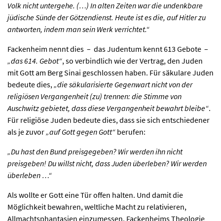
Volk nicht untergehe. (…) In alten Zeiten war die undenkbare
jüdische Sünde der Götzendienst. Heute ist es die, auf Hitler zu
antworten, indem man sein Werk verrichtet.“
Fackenheim nennt dies – das Judentum kennt 613 Gebote –
„das 614. Gebot“
, so verbindlich wie der Vertrag, den Juden
mit Gott am Berg Sinai geschlossen haben. Für säkulare Juden
bedeute dies,
„die säkularisierte Gegenwart nicht von der
religiösen Vergangenheit (zu) trennen: die Stimme von
Auschwitz gebietet, dass diese Vergangenheit bewahrt bleibe“
.
Für religiöse Juden bedeute dies, dass sie sich entschiedener
als je zuvor
„auf Gott gegen Gott“
berufen:
„Du hast den Bund preisgegeben? Wir werden ihn nicht
preisgeben! Du willst nicht, dass Juden überleben? Wir werden
überleben …“
Als wollte er Gott eine Tür offen halten. Und damit die
Möglichkeit bewahren, weltliche Macht zu relativieren,
Allmachtsphantasien einzumessen. Fackenheims Theologie