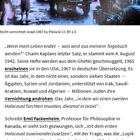
Nicht vernichtet: Israel 1967 by Pikiwiki CC BY 2.5
„Wenn mein Leben endet
–
was wird aus meinem Tagebuch
werden?“
Chaim Kaplans letzter Satz, er stammt vom 4. August
1942. Seine Hefte werden aus dem Ghetto geschmuggelt, 1965
erscheinen
sie in den USA, 1967 in deutscher Übersetzung. Es
ist das Jahr, in dem nicht einer, sondern sieben Staaten –
Ägypten, Syrien und Jordanien, unterstützt von Irak, Saudi-
Arabien, Kuwait und Algerien – Millionen Juden ihre
Vernichtung androhen
. Das Jahr,
„in dem wir einen zweiten
Holocaust fürchten mussten, diesmal in Israel“
.
Schreibt
Emil Fackenheim
, Professor für Philosophie in
Kanada, er sieht sich gezwungen, sich
„mit dem ersten
Holocaust auseinanderzusetzen“
, mit der Frage, was die
„Logik