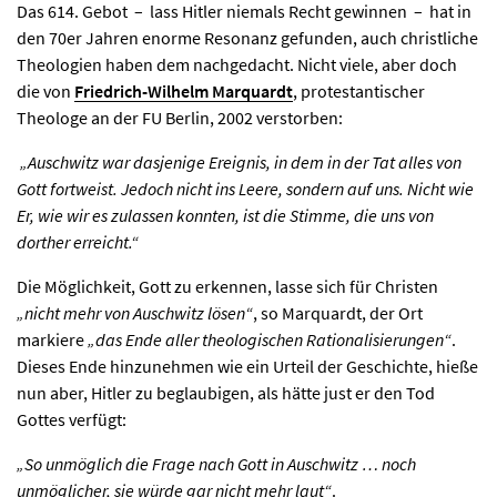
Das 614. Gebot – lass Hitler niemals Recht gewinnen – hat in
den 70er Jahren enorme Resonanz gefunden, auch christliche
Theologien haben dem nachgedacht. Nicht viele, aber doch
die von
Friedrich-Wilhelm Marquardt
, protestantischer
Theologe an der FU Berlin, 2002 verstorben:
„Auschwitz war dasjenige Ereignis, in dem in der Tat alles von
Gott fortweist. Jedoch nicht ins Leere, sondern auf uns. Nicht wie
Er, wie wir es zulassen konnten, ist die Stimme, die uns von
dorther erreicht.“
Die Möglichkeit, Gott zu erkennen, lasse sich für Christen
„nicht mehr von Auschwitz lösen“
, so Marquardt, der Ort
markiere
„das Ende aller theologischen Rationalisierungen“
.
Dieses Ende hinzunehmen wie ein Urteil der Geschichte, hieße
nun aber, Hitler zu beglaubigen, als hätte just er den Tod
Gottes verfügt:
„So unmöglich die Frage nach Gott in Auschwitz … noch
unmöglicher, sie würde gar nicht mehr laut“
.