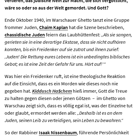
verlieren, das jüdische Nein zur Macht, die sich vergöttlicht,
wäre so oder so aus der Welt gemordet. Und Gott?
Ende Oktober 1940, im Warschauer Ghetto tanzt eine Gruppe
frommer Juden,
Chaim Kaplan
hat die Szene beschrieben,
AKTUELLES
chassidische Juden
feiern das Laubhüttenfest:
„Als sie sangen,
gerieten sie in eine derartige Ekstase, dass sie nicht aufhören
konnten, bis ein Freidenker auf sie zutrat und ihnen zurief:
PROGRAMM
‚Juden! Die Rettung eures Lebens ist ein unbedingtes biblisches
Gebot; es ist eine Zeit der Gefahr für uns. Hört auf!‘“
KIRCHE DER KULTUREN
Was hier ein Freidenker ruft, ist eine theologische Reaktion
auf die Einsicht, dass es ein Morden wie dieses noch nie
FOTOS
gegeben hat.
Kiddusch HaSchem
hieß immer, Gott die Treue
zu halten gegen diesen oder jenen Götzen – im Ghetto von
Warschau zeigt sich, dass es völlig egal ist, was der Einzelne tut
KONTAKT
oder glaubt, ermordet werden alle:
„Deshalb ist es an dem
Juden, seinen Leib zu verteidigen, sein Leben zu bewahren.“
So der Rabbiner
Isaak Nissenbaum
, führende Persönlichkeit
Ticktes kaufen
Kontakt