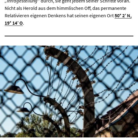
„Infragestellung“
durch, sie geht jedem seiner Schritte voran.
Nicht als Herold aus dem himmlischen Off, das permanente
Relativieren eigenen Denkens hat seinen eigenen Ort
50° 2′ N,
19° 14′ O
.