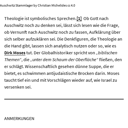
Auschwitz Stammlager by Christian Michelides cc 4.0
Theologie ist symbolisches Sprechen.
[1]
Ob Gott nach
Auschwitz noch zu denken sei, lässt sich lesen wie die Frage,
ob Vernunft nach Auschwitz noch zu fassen, Aufklärung über
sich selber aufzuklären sei. Die Denkfiguren, die Theologie an
die Hand gibt, lassen sich analytisch nutzen oder so, wie es
Dirk Moses
tut. Der Globalhistoriker spricht von
„biblischen
Themen“
, die
„unter dem Schaum der Oberfläche“
fließen, den
er schlägt. Wissenschaftlich gesehen dünne Suppe, die er
bietet, es schwimmen antijudaistische Brocken darin. Moses
taucht tief ein und mit Vorschlägen wieder auf, wie Israel zu
versenken sei.
ANMERKUNGEN