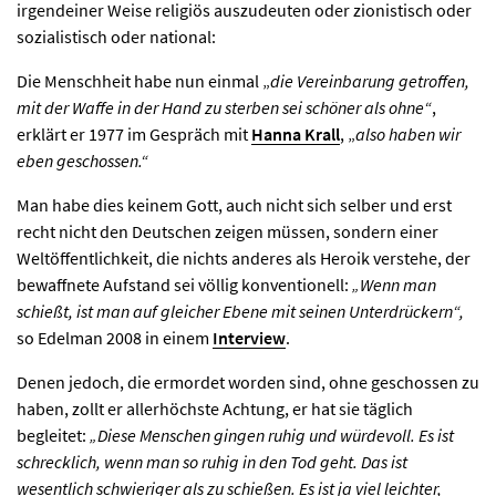
irgendeiner Weise religiös auszudeuten oder zionistisch oder
sozialistisch oder national:
Die Menschheit habe nun einmal „
die Vereinbarung getroffen,
mit der Waffe in der Hand zu sterben sei schöner als ohne“
,
erklärt er 1977 im Gespräch mit
Hanna Krall
, „
also haben wir
eben geschossen.“
Man habe dies keinem Gott, auch nicht sich selber und erst
recht nicht den Deutschen zeigen müssen, sondern einer
Weltöffentlichkeit, die nichts anderes als Heroik verstehe, der
bewaffnete Aufstand sei völlig konventionell:
„Wenn man
schießt, ist man auf gleicher Ebene mit seinen Unterdrückern“,
so Edelman 2008 in einem
Interview
.
Denen jedoch, die ermordet worden sind, ohne geschossen zu
haben, zollt er allerhöchste Achtung, er hat sie täglich
begleitet:
„Diese Menschen gingen ruhig und würdevoll. Es ist
schrecklich, wenn man so ruhig in den Tod geht. Das ist
wesentlich schwieriger als zu schießen. Es ist ja viel leichter,