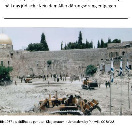
hält das jüdische Nein dem Allerklärungsdrang entgegen.
Bis 1967 als Müllhalde genutzt: Klagemauer in Jerusalem by Pikiwiki CC BY 2.5