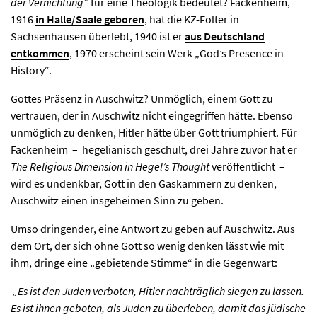
der Vernichtung“
für eine Theologik bedeutet? Fackenheim,
1916
in Halle/Saale geboren
, hat die KZ-Folter in
Sachsenhausen überlebt, 1940 ist er
aus Deutschland
entkommen
, 1970 erscheint sein Werk „God’s Presence in
History“.
Gottes Präsenz in Auschwitz? Unmöglich, einem Gott zu
vertrauen, der in Auschwitz nicht eingegriffen hätte. Ebenso
unmöglich zu denken, Hitler hätte über Gott triumphiert. Für
Fackenheim – hegelianisch geschult, drei Jahre zuvor hat er
The Religious Dimension in Hegel’s Thought
veröffentlicht –
wird es undenkbar, Gott in den Gaskammern zu denken,
Auschwitz einen insgeheimen Sinn zu geben.
Umso dringender, eine Antwort zu geben auf Auschwitz. Aus
dem Ort, der sich ohne Gott so wenig denken lässt wie mit
ihm, dringe eine „gebietende Stimme“ in die Gegenwart:
„Es ist den Juden verboten, Hitler nachträglich siegen zu lassen.
Es ist ihnen geboten, als Juden zu überleben, damit das jüdische