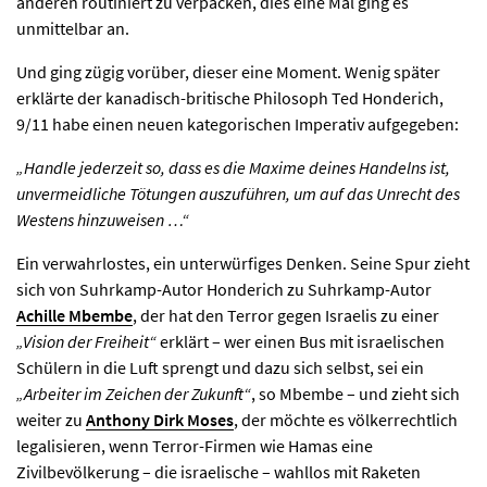
anderen routiniert zu verpacken, dies eine Mal ging es
unmittelbar an.
Und ging zügig vorüber, dieser eine Moment. Wenig später
erklärte der kanadisch-britische Philosoph Ted Honderich,
9/11 habe einen neuen kategorischen Imperativ aufgegeben:
„Handle jederzeit so, dass es die Maxime deines Handelns ist,
unvermeidliche Tötungen auszuführen, um auf das Unrecht des
Westens hinzuweisen …“
Ein verwahrlostes, ein unterwürfiges Denken. Seine Spur zieht
sich von Suhrkamp-Autor Honderich zu Suhrkamp-Autor
Achille Mbembe
, der hat den Terror gegen Israelis zu einer
„Vision der Freiheit“
erklärt – wer einen Bus mit israelischen
Schülern in die Luft sprengt und dazu sich selbst, sei ein
„Arbeiter im Zeichen der Zukunft“
, so Mbembe – und zieht sich
weiter zu
Anthony Dirk Moses
, der möchte es völkerrechtlich
legalisieren, wenn Terror-Firmen wie Hamas eine
Zivilbevölkerung – die israelische – wahllos mit Raketen