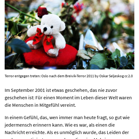
AKTUELLES
PROGRAMM
KIRCHE DER KULTUREN
FOTOS
Terror entgegen treten: Oslo nach dem Breivik-Terror 2011 by Oskar Seljeskog cc 2.0
KONTAKT
Im September 2001 ist etwas geschehen, das nie zuvor
geschehen ist: Für einen Moment im Leben dieser Welt waren
die Menschen in Mitgefühl vereint.
Ticktes kaufen
Kontakt
In einem Gefühl, das, wen immer man heute fragt, so gut wie
Facebook
Newsletter
jedermensch erinnern kann. Wie es war, als einen die
Nachricht erreichte. Als es unmöglich wurde, das Leiden der