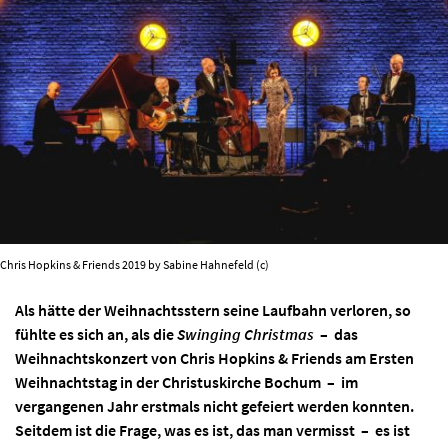
AKTUELLES
PROGRAMM
KIRCHE DER KULTUREN
FOTOS
Chris Hopkins & Friends 2019 by Sabine Hahnefeld (c)
KONTAKT
Als hätte der Weihnachtsstern seine Laufbahn verloren, so
fühlte es sich an, als die
Swinging Christmas
– das
Weihnachtskonzert von Chris Hopkins & Friends am Ersten
Weihnachtstag in der Christuskirche Bochum – im
Ticktes kaufen
Kontakt
Facebook
Newsletter
vergangenen Jahr erstmals nicht gefeiert werden konnten.
Seitdem ist die Frage, was es ist, das man vermisst – es ist