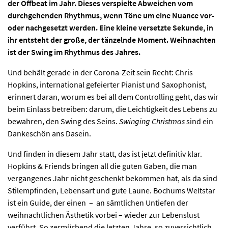
der Offbeat im Jahr. Dieses verspielte Abweichen vom
durchgehenden Rhythmus, wenn Töne um eine Nuance vor-
oder nachgesetzt werden. Eine kleine versetzte Sekunde, in
ihr entsteht der große, der tänzelnde Moment. Weihnachten
ist der Swing im Rhythmus des Jahres.
Und behält gerade in der Corona-Zeit sein Recht: Chris
Hopkins, international gefeierter Pianist und Saxophonist,
erinnert daran, worum es bei all dem Controlling geht, das wir
beim Einlass betreiben: darum, die Leichtigkeit des Lebens zu
bewahren, den Swing des Seins.
Swinging Christmas
sind ein
Dankeschön ans Dasein.
Und finden in diesem Jahr statt, das ist jetzt definitiv klar.
Hopkins & Friends bringen all die guten Gaben, die man
vergangenes Jahr nicht geschenkt bekommen hat, als da sind
Stilempfinden, Lebensart und gute Laune. Bochums Weltstar
ist ein Guide, der einen – an sämtlichen Untiefen der
weihnachtlichen Ästhetik vorbei – wieder zur Lebenslust
verführt. So zermürbend die letzten Jahre, so zuversichtlich