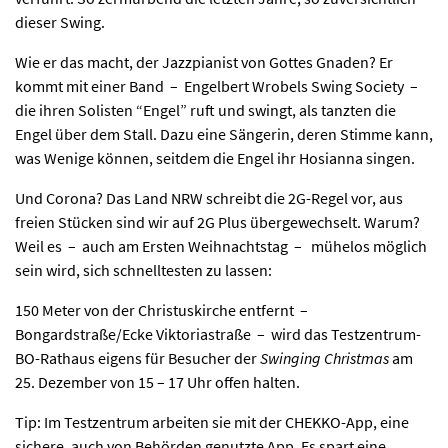
dieser Swing.
Wie er das macht, der Jazzpianist von Gottes Gnaden? Er
kommt mit einer Band – Engelbert Wrobels Swing Society –
die ihren Solisten “Engel” ruft und swin­gt, als tanzten die
Engel über dem Stall. Dazu eine Sän­ge­rin, deren Stimme kann,
was Wenige können, seitdem die Engel ihr Hosianna singen.
Und Corona? Das Land NRW schreibt die 2G-Regel vor, aus
freien Stücken sind wir auf 2G Plus übergewechselt. Warum?
Weil es – auch am Ersten Weihnachtstag – mühelos möglich
sein wird, sich schnelltesten zu lassen:
150 Meter von der Christuskirche entfernt –
Bongardstraße/Ecke Viktoriastraße – wird das Testzentrum-
BO-Rathaus eigens für Besucher der
Swinging Christmas
am
25. Dezember von 15 – 17 Uhr offen halten.
Tip: Im Testzentrum arbeiten sie mit der CHEKKO-App, eine
sichere, auch von Behörden genutzte App. Es spart eine