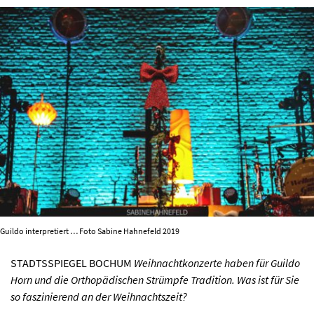
AKTUELLES
PROGRAMM
KIRCHE DER KULTUREN
FOTOS
KONTAKT
Guildo interpretiert … Foto Sabine Hahnefeld 2019
Ticktes kaufen
Kontakt
STADTSSPIEGEL BOCHUM
Weihnachtkonzerte haben für Guildo
Facebook
Newsletter
Horn und die Orthopädischen Strümpfe Tradition. Was ist für Sie
so faszinierend an der Weihnachtszeit?