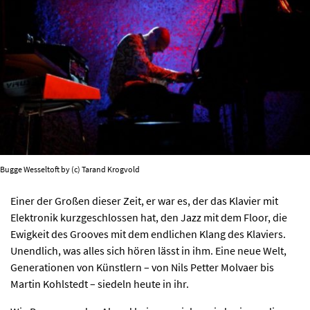
PROGRAMM
KIRCHE DER KULTUREN
FOTOS
KONTAKT
Bugge Wesseltoft by (c) Tarand Krogvold
Einer der Großen dieser Zeit, er war es, der das Klavier mit
Ticktes kaufen
Kontakt
Facebook
Elektronik kurzgeschlossen hat, den Jazz mit dem Floor, die
Newsletter
Ewigkeit des Grooves mit dem endlichen Klang des Klaviers.
Unendlich, was alles sich hören lässt in ihm. Eine neue Welt,
Generationen von Künstlern – von Nils Petter Molvaer bis
Martin Kohlstedt – siedeln heute in ihr.