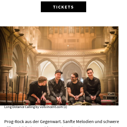
TICKETS
AKTUELLES
PROGRAMM
KIRCHE DER KULTUREN
FOTOS
KONTAKT
Long Distance Calling by vollvincent.com (c)
Prog-Rock aus der Gegenwart. Sanfte Melodien und schwere
Ticktes kaufen
Kontakt