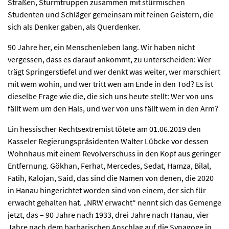
Straßen, Sturmtruppen zusammen mit stürmischen
Studenten und Schläger gemeinsam mit feinen Geistern, die
Ticktes kaufen
Kontakt
Facebook
Newsletter
sich als Denker gaben, als Querdenker.
90 Jahre her, ein Menschenleben lang. Wir haben nicht
vergessen, dass es darauf ankommt, zu unterscheiden: Wer
trägt Springerstiefel und wer denkt was weiter, wer marschiert
mit wem wohin, und wer tritt wen am Ende in den Tod? Es ist
dieselbe Frage wie die, die sich uns heute stellt: Wer von uns
fällt wem um den Hals, und wer von uns fällt wem in den Arm?
Ein hessischer Rechtsextremist tötete am 01.06.2019 den
Kasseler Regierungspräsidenten Walter Lübcke vor dessen
Wohnhaus mit einem Revolverschuss in den Kopf aus geringer
Entfernung. Gökhan, Ferhat, Mercedes, Sedat, Hamza, Bilal,
Fatih, Kalojan, Said, das sind die Namen von denen, die 2020
in Hanau hingerichtet worden sind von einem, der sich für
erwacht gehalten hat. „NRW erwacht“ nennt sich das Gemenge
jetzt, das – 90 Jahre nach 1933, drei Jahre nach Hanau, vier
Jahre nach dem barbarischen Anschlag auf die Synagoge in