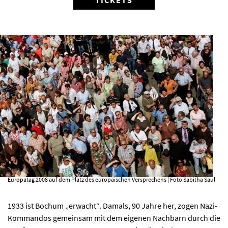
TICKETS
AKTUELLES
PROGRAMM
KIRCHE DER KULTUREN
FOTOS
Europatag 2008 auf dem Platz des europäischen Versprechens | Foto Sabitha Saul
KONTAKT
1933 ist Bochum „erwacht“. Damals, 90 Jahre her, zogen Nazi-
Kommandos gemeinsam mit dem eigenen Nachbarn durch die