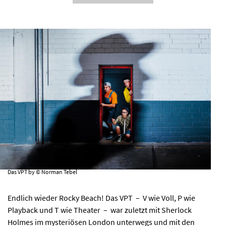
AKTUELLES
PROGRAMM
KIRCHE DER KULTUREN
FOTOS
KONTAKT
Das VPT by © Norman Tebel
Endlich wieder Rocky Beach! Das VPT – V wie Voll, P wie
Ticktes kaufen
Kontakt
Facebook
Newsletter
Playback und T wie Theater – war zuletzt mit Sherlock
Holmes im mysteriösen London unterwegs und mit den