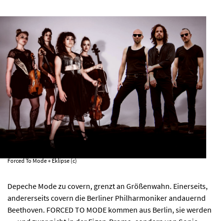
AKTUELLES
PROGRAMM
KIRCHE DER KULTUREN
FOTOS
KONTAKT
Forced To Mode + Eklipse (c)
Ticktes kaufen
Kontakt
Depeche Mode zu covern, grenzt an Größenwahn. Einerseits,
Facebook
Newsletter
andererseits covern die Berliner Philharmoniker andauernd
Beethoven. FORCED TO MODE kommen aus Berlin, sie werden