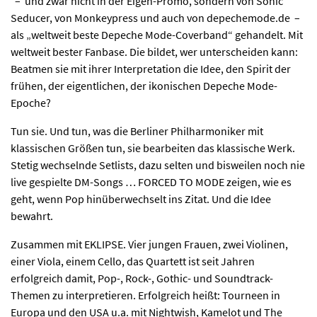
– und zwar nicht in der Eigen-Promo, sondern von Sonic
Seducer, von Monkeypress und auch von depechemode.de –
als „weltweit beste Depeche Mode-Coverband“ gehandelt. Mit
weltweit bester Fanbase. Die bildet, wer unterscheiden kann:
Beatmen sie mit ihrer Interpretation die Idee, den Spirit der
frühen, der eigentlichen, der ikonischen Depeche Mode-
Epoche?
Tun sie. Und tun, was die Berliner Philharmoniker mit
klassischen Größen tun, sie bearbeiten das klassische Werk.
Stetig wechselnde Setlists, dazu selten und bisweilen noch nie
live gespielte DM-Songs … FORCED TO MODE zeigen, wie es
geht, wenn Pop hinüberwechselt ins Zitat. Und die Idee
bewahrt.
Zusammen mit EKLIPSE. Vier jungen Frauen, zwei Violinen,
einer Viola, einem Cello, das Quartett ist seit Jahren
erfolgreich damit, Pop-, Rock-, Gothic- und Soundtrack-
Themen zu interpretieren. Erfolgreich heißt: Tourneen in
Europa und den USA u.a. mit Nightwish, Kamelot und The