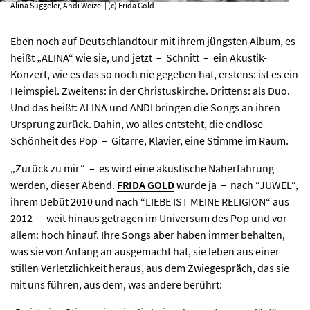
Alina Süggeler, Andi Weizel | (c) Frida Gold
Eben noch auf Deutschlandtour mit ihrem jüngsten Album, es
heißt „ALINA“ wie sie, und jetzt – Schnitt – ein Akustik-
Konzert, wie es das so noch nie gegeben hat, erstens: ist es ein
Heimspiel. Zweitens: in der Christuskirche. Drittens: als Duo.
Und das heißt: ALINA und ANDI bringen die Songs an ihren
Ursprung zurück. Dahin, wo alles entsteht, die endlose
Schönheit des Pop – Gitarre, Klavier, eine Stimme im Raum.
„Zurück zu mir“ – es wird eine akustische Naherfahrung
werden, dieser Abend.
FRIDA GOLD
wurde ja – nach “JUWEL“,
ihrem Debüt 2010 und nach “LIEBE IST MEINE RELIGION“ aus
2012 – weit hinaus getragen im Universum des Pop und vor
allem: hoch hinauf. Ihre Songs aber haben immer behalten,
was sie von Anfang an ausgemacht hat, sie leben aus einer
stillen Verletzlichkeit heraus, aus dem Zwiegespräch, das sie
mit uns führen, aus dem, was andere berührt: