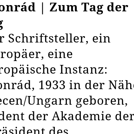
onrád | Zum Tag der
g
 Schriftsteller, ein
ropäer, eine
opäische Instanz:
nrád, 1933 in der Näh
ecen/Ungarn geboren,
dent der Akademie de
räsident des