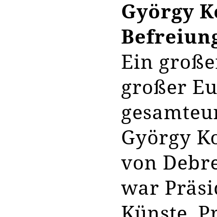
György K
Befreiun
Ein großer
großer Eu
gesamteur
György Ko
von Debr
war Präsi
Künste, P