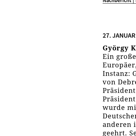
Nachbericht |
27. JANUAR 
György K
Ein große
Europäer
Instanz: 
von Debr
Präsident
Präsident
wurde mi
Deutsche
anderen 
geehrt. S