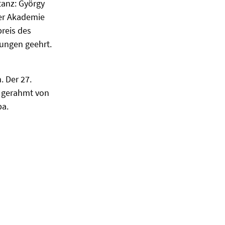
tanz: György
er Akademie
preis des
ungen geehrt.
 Der 27.
h gerahmt von
pa.