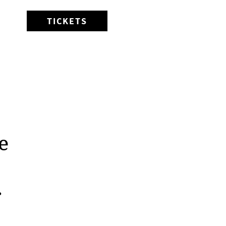
TICKETS
e
r