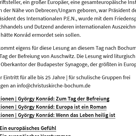
riftsteller, ein großer Europäer, eine gesamteuropäische Ins
in der Nähe von Debrecen/Ungarn geboren, war Präsident d
äsident des Internationalen P.E.N., wurde mit dem Friedens
hhandels und Dutzend anderen internationalen Auszeichn
 hätte Konrád ermordet sein sollen.
 kommt eigens für diese Lesung an diesem Tag nach Bochum.
 Tag der Befreiung von Auschwitz. Die Lesung wird liturgisc
 Oberkantor der Budapester Synagoge, der größten in Euro
er Eintritt für alle bis 25 Jahre | für schulische Gruppen frei
ngen an info@christuskirche-bochum.de
ionen | György Konrád: Zum Tag der Befreiung
ionen | György Konrád: Europa ist ein Roman
ionen | György Konrád: Wenn das Leben heilig ist
 Ein europäisches Gefühl