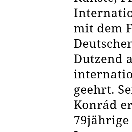
Internati
mit dem F
Deutsche
Dutzend 
internati
geehrt. Se
Konrád er
79jährige