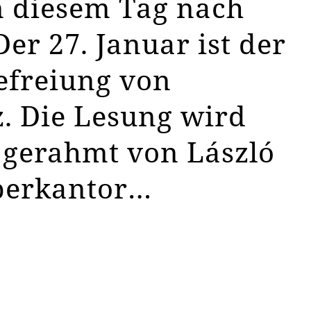
n diesem Tag nach
er 27. Januar ist der
efreiung von
. Die Lesung wird
h gerahmt von László
berkantor…