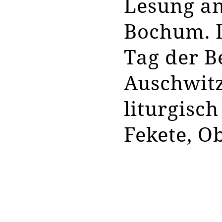
Lesung a
Bochum. D
Tag der B
Auschwitz
liturgisc
Fekete, O