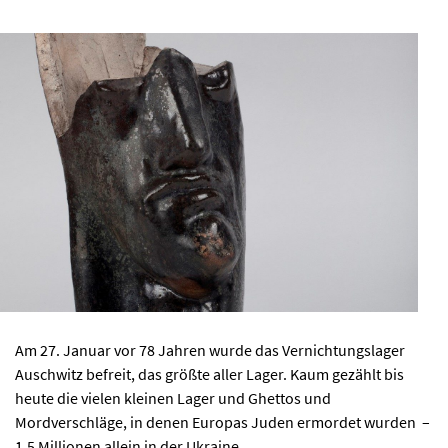
AKTUELLES
PROGRAMM
KIRCHE DER KULTUREN
FOTOS
KONTAKT
Am 27. Januar vor 78 Jahren wurde das Vernichtungslager
Ticktes kaufen
Kontakt
Auschwitz befreit, das größte aller Lager. Kaum gezählt bis
Facebook
Newsletter
heute die vielen kleinen Lager und Ghettos und
Mordverschläge, in denen Europas Juden ermordet wurden –
1,5 Millionen allein in der Ukraine.