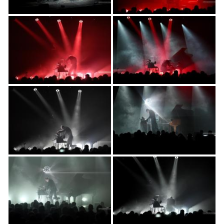
AKTUELLES
PROGRAMM
KIRCHE DER KULTUREN
FOTOS
KONTAKT
Ticktes kaufen
Kontakt
Facebook
Newsletter