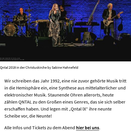
KIRCHE DER KULTUREN
FOTOS
KONTAKT
Qntal 2018 in der Christuskirche by Sabine Hahnefeld
Ticktes kaufen
Kontakt
Facebook
Newsletter
Wir schreiben das Jahr 1992, eine nie zuvor gehörte Musik tritt
in die Hemisphäre ein, eine Synthese aus mittelalterlicher und
elektronischer Musik. Staunende Ohren allerorts, heute
zählen QNTAL zu den Großen eines Genres, das sie sich selber
erschaffen haben. Und legen mit „Qntal lX“ ihre neunte
Scheibe vor, die Neunte!
Alle Infos und Tickets zu dem Abend
hier bei uns
.