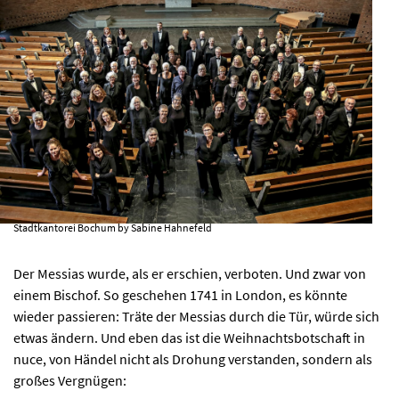
AKTUELLES
PROGRAMM
KIRCHE DER KULTUREN
FOTOS
Stadtkantorei Bochum by Sabine Hahnefeld
KONTAKT
Der Messias wurde, als er erschien, verboten. Und zwar von
einem Bischof. So geschehen 1741 in London, es könnte
wieder passieren: Träte der Messias durch die Tür, würde sich
etwas ändern. Und eben das ist die Weihnachtsbotschaft in
Ticktes kaufen
Kontakt
nuce, von Händel nicht als Drohung verstanden, sondern als
Facebook
Newsletter
großes Vergnügen: