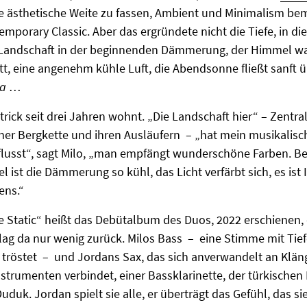
e ästhetische Weite zu fassen, Ambient und Minimalism b
mporary Classic. Aber das ergründete nicht die Tiefe, in die
e Landschaft in der beginnenden Dämmerung, der Himmel w
tt, eine angenehm kühle Luft, die Abendsonne fließt sanft 
a
…
trick seit drei Jahren wohnt. „Die Landschaft hier“ – Zentra
ner Bergkette und ihren Ausläufern – „hat mein musikalisc
nflusst“, sagt Milo, „man empfängt wunderschöne Farben. Be
ist die Dämmerung so kühl, das Licht verfärbt sich, es ist I
ens.“
e Static“ heißt das Debütalbum des Duos, 2022 erschienen,
ag da nur wenig zurück. Milos Bass – eine Stimme mit Tiefe
 tröstet – und Jordans Sax, das sich anverwandelt an Klän
strumenten verbindet, einer Bassklarinette, der türkischen 
duk. Jordan spielt sie alle, er überträgt das Gefühl, das si