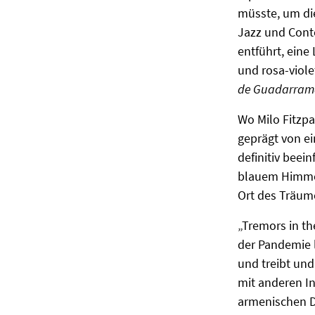
müsste, um di
Jazz und Conte
entführt, ein
und rosa-viole
de Guadarram
Wo Milo Fitzpa
geprägt von ei
definitiv beei
blauem Himmel 
Ort des Träum
„Tremors in th
der Pandemie l
und treibt und
mit anderen In
armenischen Du