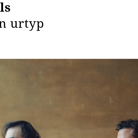
ls
n urtyp