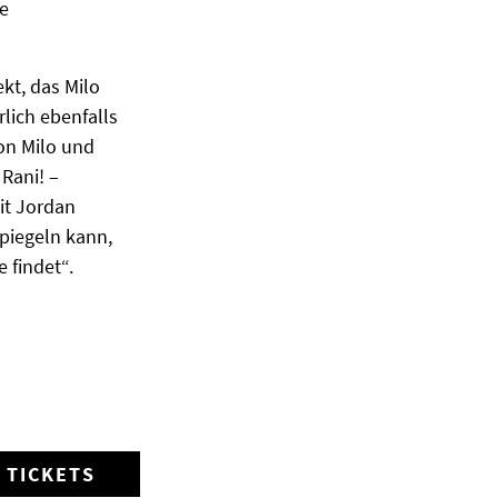
e
kt, das Milo
rlich ebenfalls
on Milo und
Rani! –
mit Jordan
piegeln kann,
 findet“.
TICKETS