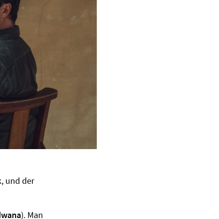
k, und der
dwana
). Man