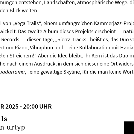
mmungen entstehen, Landschaften, atmosphärische Wege, di
 den Blick weiten …
Teil von „Vega Trails“, einem umfangreichen Kammerjazz-Proje
twickelt. Das zweite Album dieses Projekts erscheint – natü
ecords – dieser Tage, „Sierra Tracks“ heißt es, das Duo v
rt um Piano, Vibraphon und – eine Kollaboration mit Hania 
elen Streichern!“ Aber die Idee bleibt, ihr Kern ist das Duo 
he nach einem Ausdruck, in dem sich dieser eine Ort widers
Guadarrama
, „eine gewaltige Skyline, für die man keine Worte
R 2025 - 20:00 UHR
ils
n urtyp