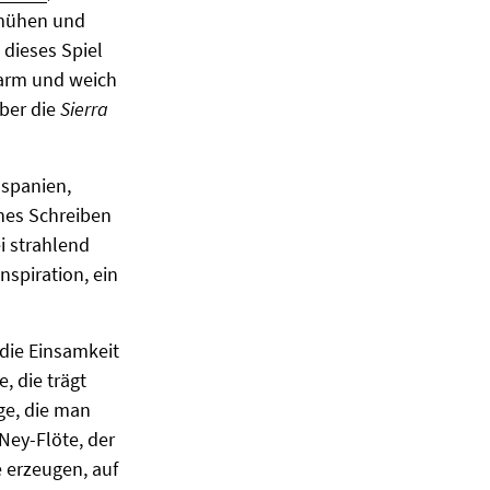
emühen und
 dieses Spiel
arm und weich
über die
Sierra
lspanien,
hes Schreiben
i strahlend
nspiration, ein
 die Einsamkeit
, die trägt
ge, die man
Ney-Flöte, der
e erzeugen, auf